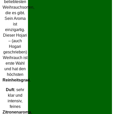
beliebtesten
Weihrauchsorten,
die es gibt.
Sein Aroma
ist
einzigartig.
Dieser Hojari
– (auch
Hogari
geschrieben)
Weihrauch ist
erste Wahl
und hat den
höchsten
Reinheitsgrad
.
Duft:
sehr
klar und
intensiv,
feines
Zitronenaroma
,