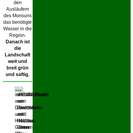
den
Ausläufern
des Monsuns
das benötigte
Wasser in die
Region.
Danach ist
die
Landschaft
weit und
breit grün
und saftig.