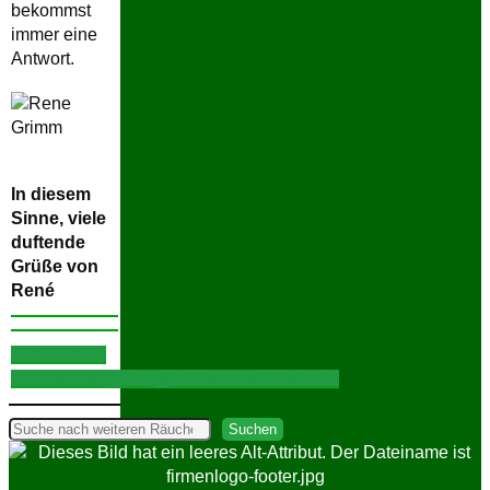
bekommst
immer eine
Antwort.
In diesem
Sinne, viele
duftende
Grüße von
René
Facebook
E-
Mail
WhatsApp
Google+
Pinterest
X
LinkedIn
Suchen
Suchen