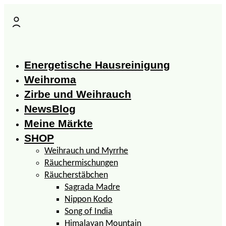
Zum
Inhalt
springen
Energetische Hausreinigung
Weihroma
Zirbe und Weihrauch
NewsBlog
Meine Märkte
SHOP
Weihrauch und Myrrhe
Räuchermischungen
Räucherstäbchen
Sagrada Madre
Nippon Kodo
Song of India
Himalayan Mountain