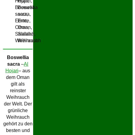
Boswellia
sacra
–
Al
Hojari
– aus
dem Oman
gilt als
reinster
Weihrauch
der Welt. Der
grünliche
Weihrauch
gehört zu den
besten und