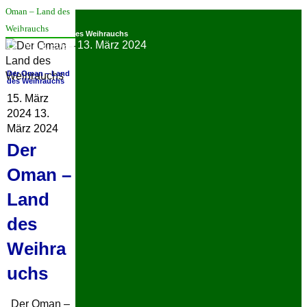
Oman – Land des
Weihrauchs
Der Oman – Land des Weihrauchs
15. März 2024
13. März 2024
Der Oman – Land
des Weihrauchs
15. März
2024
13.
März 2024
Der
Oman –
Land
des
Weihra
uchs
Der Oman –