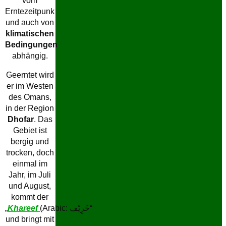
vom
Erntezeitpunk
und auch von
klimatischen
Bedingungen
abhängig.
Geerntet wird
er im Westen
des Omans,
in der Region
Dhofar
. Das
Gebiet ist
bergig und
trocken, doch
einmal im
Jahr, im Juli
und August,
kommt der
„
Khareef
(Arabic: خَرِيْف“
und bringt mit