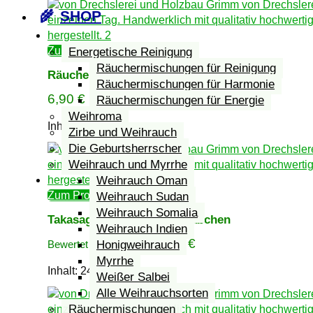
SHOP
Zum Produkt
Energetische Reinigung
Räuchermischungen für Reinigung
Räucherwerk Jinkoh Eiju
Räuchermischungen für Harmonie
6,90
€
Räuchermischungen für Energie
Weihroma
Inhalt: 23
g
Zirbe und Weihrauch
Die Geburtsherrscher
Weihrauch und Myrrhe
Weihrauch Oman
Zum Produkt
Weihrauch Sudan
Weihrauch Somalia
Takasago Hana Räucherstäbchen
Weihrauch Indien
6,90
€
Honigweihrauch
Bewertet mit
5.00
von 5
Myrrhe
Inhalt: 24
g
Weißer Salbei
Alle Weihrauchsorten
Räuchermischungen