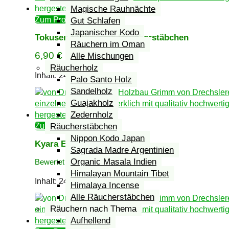
Magische Rauhnächte
Zum Produkt
Gut Schlafen
Japanischer Kodo
Tokusen Shibayama Räucherstäbchen
Räuchern im Oman
6,90
€
Alle Mischungen
Räucherholz
Inhalt: 24
g
Palo Santo Holz
Sandelholz
Guajakholz
Zedernholz
Zum Produkt
Räucherstäbchen
Nippon Kodo Japan
Kyara Eiju Räucherstäbchen
Sagrada Madre Argentinien
6,90
€
Organic Masala Indien
Bewertet mit
3.00
von 5
Himalayan Mountain Tibet
Inhalt: 24
g
Himalaya Incense
Alle Räucherstäbchen
Räuchern nach Thema
Aufhellend