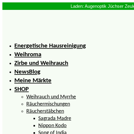
Zum
Inhalt
springen
Energetische Hausreinigung
Weihroma
Zirbe und Weihrauch
NewsBlog
Meine Märkte
SHOP
Weihrauch und Myrrhe
Räuchermischungen
Räucherstäbchen
Sagrada Madre
Nippon Kodo
Song of India