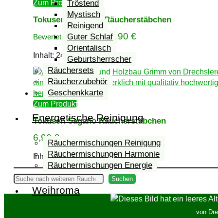
Tröstend
Zum Produkt
Mystisch
Tokusen Usuzumi Räucherstäbchen
Reinigend
6,90
€
Guter Schlaf
Bewertet mit
3.50
von 5
Orientalisch
Inhalt: 24
g
Geburtsherrscher
Räuchersets
Räucherzubehör
Geschenkkarte
Zum Produkt
Energetische Reinigung
Tokusen Sagano Räucherstäbchen
6,90
€
Räuchermischungen Reinigung
Räuchermischungen Harmonie
Inhalt: 36
g
Räuchermischungen Energie
Suchen
Suchen
Weihroma
von Dre