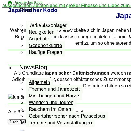
/ Japanischer Kodo
von
Start
Japanischer Kodo
Drechslerei
Jap
und
Japanischer Kodo
Holzbau
Verkaufsschlager
Grimm
Während des Mittelalters entwickelte sich in Japan nebe
Neuigkeiten
Bei dieser werden im klassisch hergerichteten Tatami-
Angebote
erhitzt, um so ohne störe
Geschenkkarte
Häufige Fragen
NewsBlog
Als Grundlage
japanischer Duftmischungen
werden ne
Adlerholz verwendet, dessen olfaktorisches Zusammenspi
Allgemein
einnehmen. Die beiden bilden so e
Themen und Jahreszeit
Mischungen und Harze
Wandern und Touren
Räuchern im Oman
Nach
Alle 6 Ergebnisse werden angezeigt
Geburtsherrscher nach Paracelsus
Beliebtheit
Termine und Veranstaltungen
sortiert