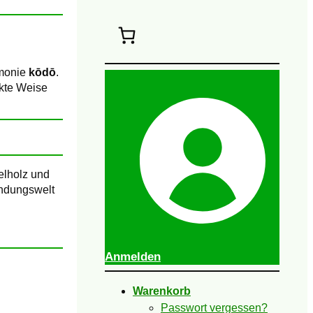
emonie
kōdō
.
ekte Weise
elholz und
indungswelt
Anmelden
Warenkorb
Passwort vergessen?