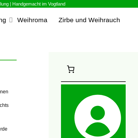
ng
Weihroma
Zirbe und Weihrauch
nnen
chts
Erde