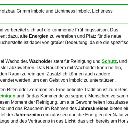
d vorbereitet sich auf die kommende Frühlingssaison. Das
dient dazu,
alte Energien
zu vertreiben und Platz für die neue
ucherstoffe ist dabei von großer Bedeutung, da sie die spezifis
iel Wacholder.
Wacholder
steht für Reinigung und
Schutz
, und 
eister abzuwehren. Das Räuchern mit Wacholder kann helfen,
den Raum zu reinigen. Zusätzlich können auch andere
wendet werden, um den Geist von Imbolc zu unterstützen.
en Riten oder Zeremonien. Eine beliebte Tradition ist zum Beis
einigen
und für das Kommende zu segnen. Menschen versam
 diesen Moment der Reinigung, um alte Gewohnheiten loszulass
mbolc und das Räuchern im Rahmen des
Jahreskreises
bieten ei
del der
Jahreszeiten
einzulassen und die Energien der Natur z
fänge und des Vertrauens in das
Licht
, das sich bereits am Hori