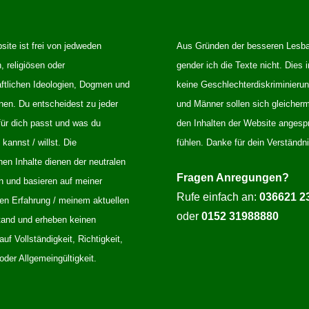
ite ist frei von jedweden
Aus Gründen der besseren Lesba
n, religiösen oder
gender ich die Texte nicht. Dies i
aftlichen Ideologien, Dogmen und
keine Geschlechterdiskriminieru
nen. Du entscheidest zu jeder
und Männer sollen sich gleiche
für dich passt und was du
den Inhalten der Website angesp
annst / willst. Die
fühlen. Danke für dein Verständni
en Inhalte dienen der neutralen
Fragen Anregungen?
n und basieren auf meiner
Rufe einfach an:
036621 2
hen Erfahrung / meinem aktuellen
oder
0152 31988880
and und erheben keinen
uf Vollständigkeit, Richtigkeit,
 oder Allgemeingültigkeit.