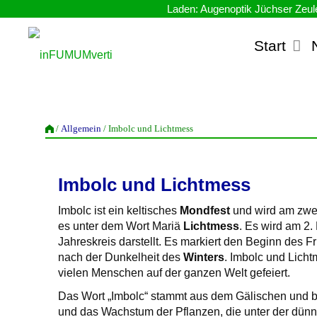
Zum
Inhalt
springen
Start
inFUMUMverti
/
Allgemein
/ Imbolc und Lichtmess
Imbolc und Lichtmess
Imbolc ist ein keltisches
Mondfest
und wird am zwei
es unter dem Wort Mariä
Lichtmess
. Es wird am 2.
Jahreskreis darstellt. Es markiert den Beginn des F
nach der Dunkelheit des
Winters
. Imbolc und Licht
vielen Menschen auf der ganzen Welt gefeiert.
Das Wort „Imbolc“ stammt aus dem Gälischen und be
und das Wachstum der Pflanzen, die unter der dü