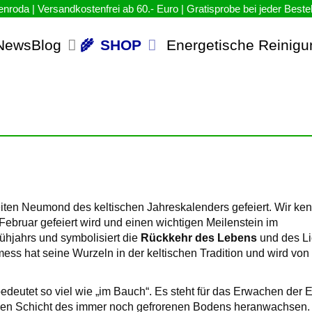
NewsBlog
SHOP
Energetische Reinigu
Imbolc und Lichtmess
29. JANUAR 2024
ten Neumond des keltischen Jahreskalenders gefeiert. Wir ke
 Februar gefeiert wird und einen wichtigen Meilenstein im
rühjahrs und symbolisiert die
Rückkehr des Lebens
und des Li
mess hat seine Wurzeln in der keltischen Tradition und wird von
deutet so viel wie „im Bauch“. Es steht für das Erwachen der 
nnen Schicht des immer noch gefrorenen Bodens heranwachsen.