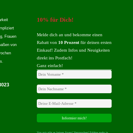
10% für Dich!
rkeit
mpliziert
Melde dich an und bekomme einen
ng, Frauen
Rabatt von
10 Prozent
für deinen ersten
rmaßen von
Einkauf! Zudem Infos und Neuigkeiten
rochen
direkt ins Postfach!
s.
Ganz einfach!
3023
Von mir gibt es keinen Spam! Versprochen! Erfahre mehr in