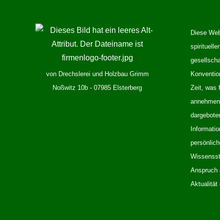
Diese Webs
spirituelle
gesellsch
von Drechslerei und Holzbau Grimm
Konventio
Noßwitz 10b - 07985 Elsterberg
Zeit, was 
annehmen k
dargeboten
Informatio
persönlic
Wissensst
Anspruch a
Aktualität