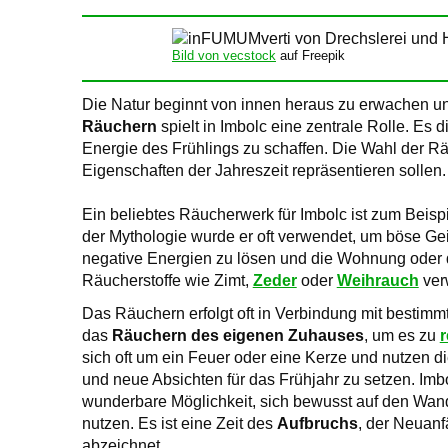
Bild von vecstock
auf Freepik
Die Natur beginnt von innen heraus zu erwachen un
Räuchern
spielt in Imbolc eine zentrale Rolle. Es 
Energie des Frühlings zu schaffen. Die Wahl der Rä
Eigenschaften der Jahreszeit repräsentieren sollen.
Ein beliebtes Räucherwerk für Imbolc ist zum Beisp
der Mythologie wurde er oft verwendet, um böse G
negative Energien zu lösen und die Wohnung oder 
Räucherstoffe wie Zimt,
Zeder
oder
Weihrauch
ver
Das Räuchern erfolgt oft in Verbindung mit bestimmt
das
Räuchern des eigenen Zuhauses
, um es zu
r
sich oft um ein Feuer oder eine Kerze und nutzen
und neue Absichten für das Frühjahr zu setzen. I
wunderbare Möglichkeit, sich bewusst auf den Wan
nutzen. Es ist eine Zeit des
Aufbruchs
, der Neuan
abzeichnet.