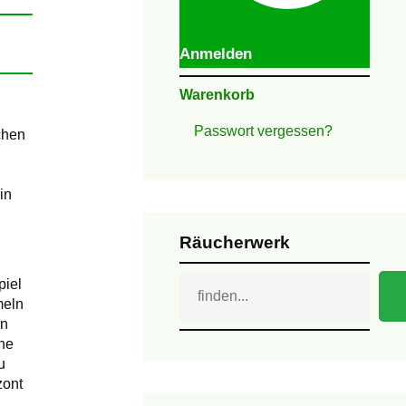
Anmelden
Warenkorb
Passwort vergessen?
chen
in
Räucherwerk
Suchen
piel
meln
en
ne
u
zont