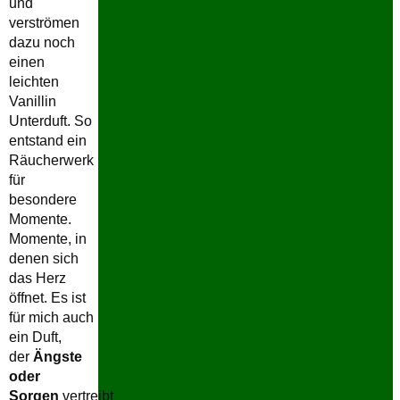
und
verströmen
dazu noch
einen
leichten
Vanillin
Unterduft. So
entstand ein
Räucherwerk
für
besondere
Momente.
Momente, in
denen sich
das Herz
öffnet. Es ist
für mich auch
ein Duft,
der
Ängste
oder
Sorgen
vertreibt