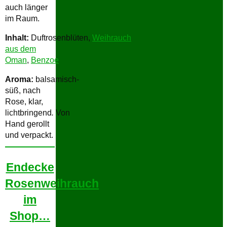
auch länger
im Raum.
Inhalt:
Duftrosenblüten,
Weihrauch
aus dem
Oman
,
Benzoe
Aroma:
balsamisch-
süß, nach
Rose, klar,
lichtbringend
.
Von
Hand gerollt
und verpackt.
Endecke
Rosenweihrauch
im
Shop…