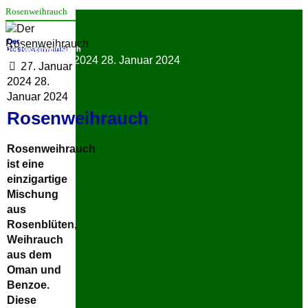
Rosenweihrauch
Der
Der Rosenweihrauch
Rosenweihrauch
27. Januar 2024
28. Januar 2024
27. Januar
2024
28.
Januar 2024
Rosenweihrauch
Rosenweihrauch
ist eine
einzigartige
Mischung
aus
Rosenblüten,
Weihrauch
aus dem
Oman und
Benzoe.
Diese