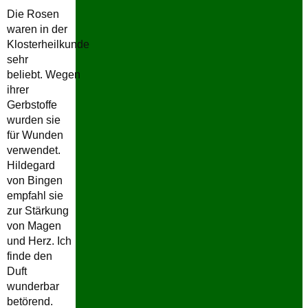
Die Rosen
waren in der
Klosterheilkunde
sehr
beliebt. Wegen
ihrer
Gerbstoffe
wurden sie
für Wunden
verwendet.
Hildegard
von Bingen
empfahl sie
zur Stärkung
von Magen
und Herz. Ich
finde den
Duft
wunderbar
betörend.