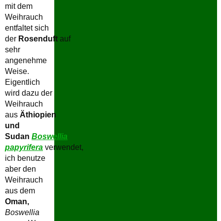
mit dem
Weihrauch
entfaltet sich
der
Rosenduft
auf
sehr
angenehme
Weise.
Eigentlich
wird dazu der
Weihrauch
aus
Äthiopien
und
Sudan
Boswellia
papyrifera
verwendet,
ich benutze
aber den
Weihrauch
aus dem
Oman,
Boswellia