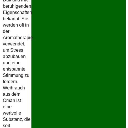
beruhigenden
Eigenschaften
bekannt. Sie
werden oft in
der
Aromatherapie
verwendet,
um Stress
abzubauen
und eine
entspannte
Stimmung zu
fördern.
Weihrauch
aus dem
Oman ist
eine
wertvolle
Substanz, die
seit