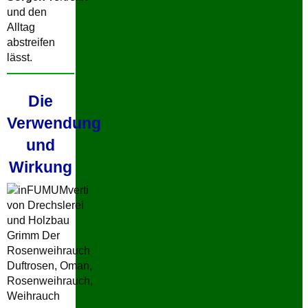
und den
Alltag
abstreifen
lässt.
Die
Verwendung
und
Wirkung