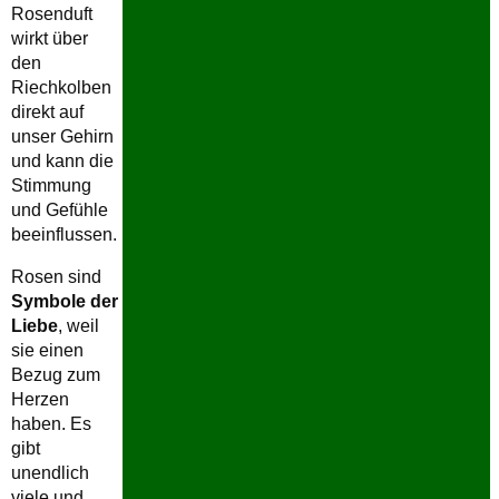
Rosenduft
wirkt über
den
Riechkolben
direkt auf
unser Gehirn
und kann die
Stimmung
und Gefühle
beeinflussen.
Rosen sind
Symbole der
Liebe
, weil
sie einen
Bezug zum
Herzen
haben. Es
gibt
unendlich
viele und