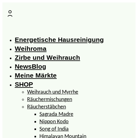
Zum
Inhalt
springen
Energetische Hausreinigung
Weihroma
Zirbe und Weihrauch
NewsBlog
Meine Märkte
SHOP
Weihrauch und Myrrhe
Räuchermischungen
Räucherstäbchen
Sagrada Madre
Nippon Kodo
Song of India
Himalayan Mountain