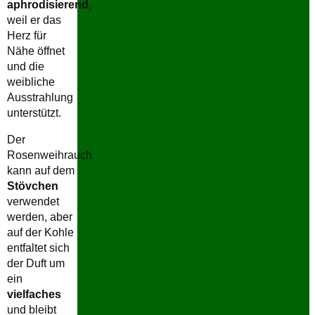
aphrodisierend
,
weil er das
Herz für
Nähe öffnet
und die
weibliche
Ausstrahlung
unterstützt.
Der
Rosenweihrauch
kann auf dem
Stövchen
verwendet
werden, aber
auf der Kohle
entfaltet sich
der Duft um
ein
vielfaches
und bleibt