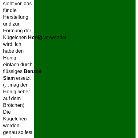
sieht vor, das
für die
Herstellung
und zur
Formung der
Kügelchen
Honig
verwendet
wird. Ich
habe den
Honig
einfach durch
flüssiges
Benzoe
Siam
ersetzt
(…mag den
Honig lieber
auf dem
Brötchen).
Die
Kügelchen
werden
genau so fest