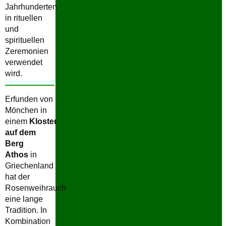
Jahrhunderten
in rituellen
und
spirituellen
Zeremonien
verwendet
wird.
Erfunden von
Mönchen in
einem
Kloster
auf dem
Berg
Athos
in
Griechenland
hat der
Rosenweihrauch
eine lange
Tradition. In
Kombination