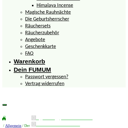
Himalaya Incense
Magische Rauhnächte
Die Geburtsherrscher
Räuchersets
Räucherzubehör
Angebote
Geschenkkarte
FAQ
Warenkorb
Dein FUMUM
Passwort vergessen?
Vertrag widerrufen
Kyphi – ägyptische Mischung
Imbolc und Lichtmess
/
Allgemein
/ Der