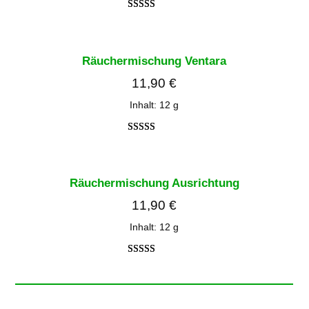
Bewertet
2
mit
4.00
von 5,
Räuchermischung Ventara
basierend
11,90
€
auf
Kundenbe
Inhalt: 12
g
wertungen
Bewert
3
et mit
3.00
Räuchermischung Ausrichtung
von 5,
11,90
€
basiere
nd auf
Inhalt: 12
g
Kunden
bewertu
Bewertet
3
ngen
mit
3.67
von 5,