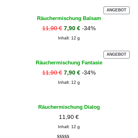
PROD
ANGEBOT
IM
Räuchermischung Balsam
ANGE
11,90
€
7,90
€
-34%
Inhalt: 12
g
PROD
ANGEBOT
IM
Räuchermischung Fantasie
ANGE
11,90
€
7,90
€
-34%
Inhalt: 12
g
Räuchermischung Dialog
11,90
€
Inhalt: 12
g