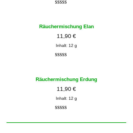
Bewertet
2
mit
4.00
von 5,
Räuchermischung Elan
basierend
11,90
€
auf
Kundenbe
Inhalt: 12
g
wertungen
Bewertet
2
mit
4.00
von 5,
Räuchermischung Erdung
basierend
11,90
€
auf
Kundenbe
Inhalt: 12
g
wertungen
Bewertet
2
mit
4.00
von 5,