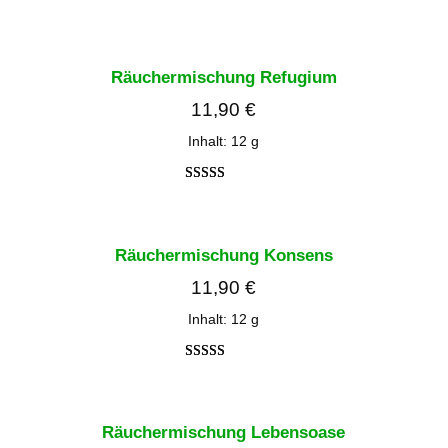
Bewertet
2
mit
3.50
von 5,
Räuchermischung Refugium
basierend
11,90
€
auf
Kundenb
Inhalt: 12
g
ewertung
en
Bewertet
2
mit
4.00
von 5,
Räuchermischung Konsens
basierend
11,90
€
auf
Kundenbe
Inhalt: 12
g
wertungen
Bewertet
2
mit
4.00
von 5,
Räuchermischung Lebensoase
basierend