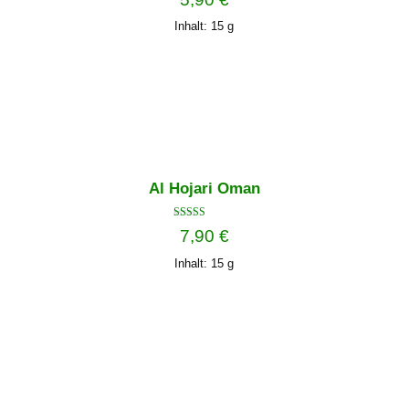
Inhalt: 15
g
Al Hojari Oman
Bewertet mit
7,90
€
5.00
von 5
Inhalt: 15
g