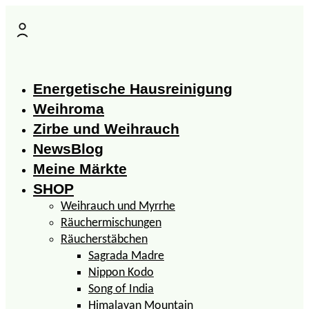
Zum
Inhalt
springen
Energetische Hausreinigung
Weihroma
Zirbe und Weihrauch
NewsBlog
Meine Märkte
SHOP
Weihrauch und Myrrhe
Räuchermischungen
Räucherstäbchen
Sagrada Madre
Nippon Kodo
Song of India
Himalayan Mountain