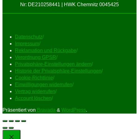
Nr: DE210258441 | HWK Chemnitz 0045425
Datenschutz
/
Impressum
/
Reklamation und Rückgabe
/
Verordnung GPSR
/
Privatsphäre-Einstellungen ändern
/
Historie der Privatsphäre-Einstellungen
/
Cookie-Richtlinie
/
Einwilligungen widerrufen
/
Vertrag widerrufen
/
Account löschen
/
Präsentiert von
Bravada
&
WordPress
.