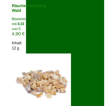
Räuchermischung
Wald
Bewertet
mit
4.33
von 5
4,90
€
Inhalt:
12
g