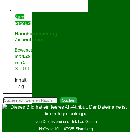
Zum
Produkt
Räuchermischung
Zirbentraum
Bewertet
mit
4.25
von 5
3,90
€
Inhalt:
12
g
Suchen
Suchen
von Drechslerei und Holzbau Grimm
Noßwitz 10b - 07985 Elsterberg