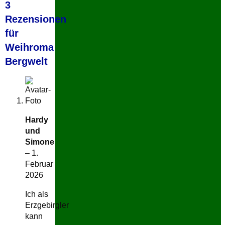
3
Rezensionen
für
Weihroma
Bergwelt
Hardy
und
Simone
–
1.
Februar
2026
Ich als
Erzgebirgler
kann