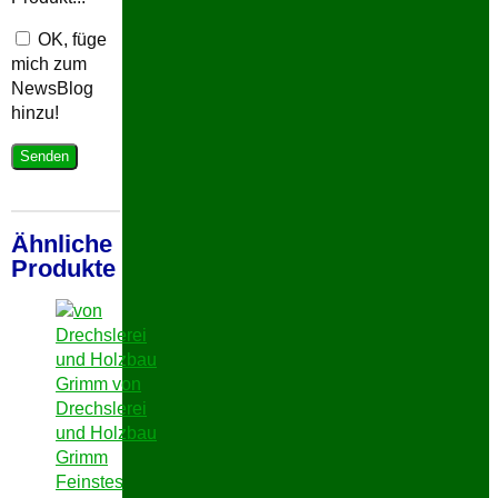
OK, füge
mich zum
NewsBlog
hinzu!
Ähnliche
Produkte