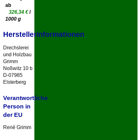
ab
326,34
€
/
1000
g
Herstellerinformationen
Drechslerei
und Holzbau
Grimm
Noßwitz 10 b
D-07985
Elsterberg
Verantwortliche
Person in
der EU
René Grimm