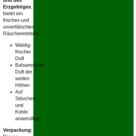
und des
Erzgebirges
,
bietet ein
frisches und
unverfälschtes
Räuchererlebnis.
Waldig-
frischer
Duft
Balsamischer
Duft der
weiten
Höhen
Auf
Stövchen
und
Kohle
anwendbar
Verpackung: