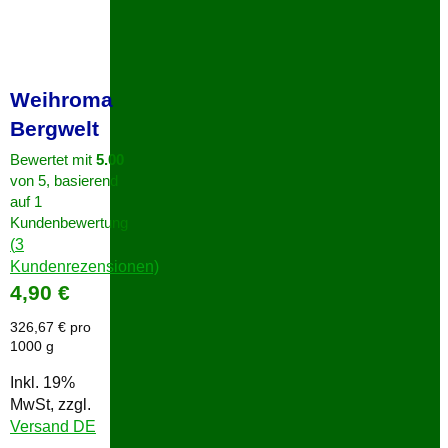
Weihroma
Bergwelt
Bewertet mit
5.00
von 5, basierend
auf
1
Kundenbewertung
(
3
Kundenrezensionen)
4,90
€
326,67
€
pro
1000 g
Inkl. 19%
MwSt, zzgl.
Versand DE