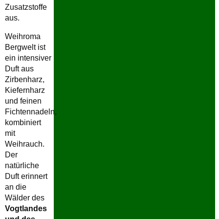
Zusatzstoffe
aus.
Weihroma
Bergwelt ist
ein intensiver
Duft aus
Zirbenharz,
Kiefernharz
und feinen
Fichtennadeln,
kombiniert
mit
Weihrauch.
Der
natürliche
Duft erinnert
an die
Wälder des
Vogtlandes