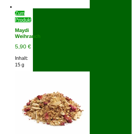
Zum
Produkt
Maydi
Weihrauch
5,90
€
Inhalt:
15
g