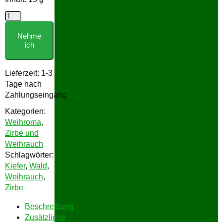
Weihroma
Bergwelt
Nehme
Menge
ich
Lieferzeit:
1-3
Tage nach
Zahlungseingang
Kategorien:
Weihroma
,
Zirbe und
Weihrauch
Schlagwörter:
Kiefer
,
Wald
,
Weihrauch
,
Zirbe
Beschreibung
Zusätzliche