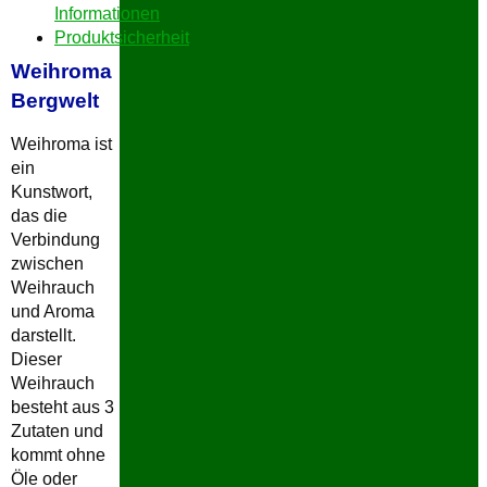
Informationen
Produktsicherheit
Weihroma
Bergwelt
Weihroma ist
ein
Kunstwort,
das die
Verbindung
zwischen
Weihrauch
und Aroma
darstellt.
Dieser
Weihrauch
besteht aus 3
Zutaten und
kommt ohne
Öle oder