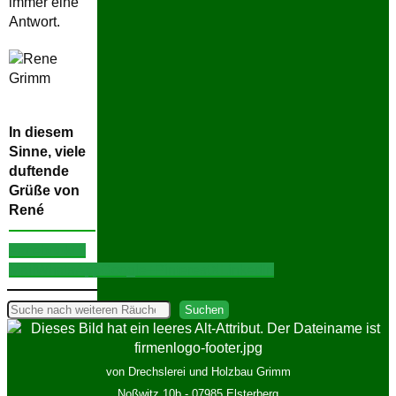
immer eine
Antwort.
In diesem
Sinne, viele
duftende
Grüße von
René
Facebook
E-
Mail
WhatsApp
Google+
Pinterest
X
LinkedIn
Suchen
Suchen
von Drechslerei und Holzbau Grimm
Noßwitz 10b - 07985 Elsterberg