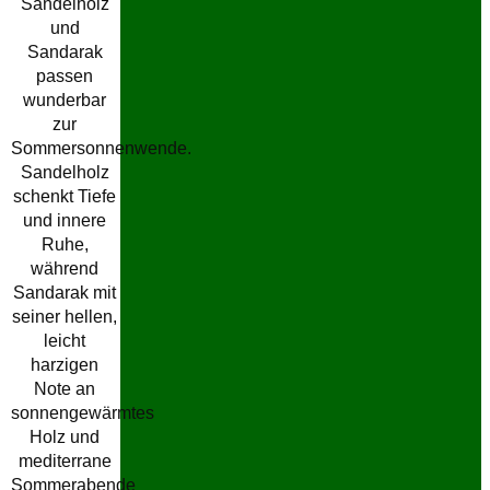
Sandelholz
und
Sandarak
passen
wunderbar
zur
Sommersonnenwende.
Sandelholz
schenkt Tiefe
und innere
Ruhe,
während
Sandarak mit
seiner hellen,
leicht
harzigen
Note an
sonnengewärmtes
Holz und
mediterrane
Sommerabende