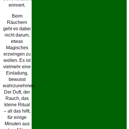
erinnert.
Beim
Räuchern
geht es dabei
nicht darum,
etwas
Magisches
erzwingen zu
wollen. Es ist
vielmehr eine
Einladung,
bewusst
wahrzunehmen.
Der Duft, der
Rauch, das
kleine Ritual
– all das hilft,
für einige
Minuten aus