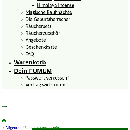
Himalaya Incense
Magische Rauhnächte
Die Geburtsherrscher
Räuchersets
Räucherzubehör
Angebote
Geschenkkarte
FAQ
Warenkorb
Dein FUMUM
Passwort vergessen?
Vertrag widerrufen
Erkenntnisse über das Räuchern
/
Allgemein
/ Sommersonnenwende