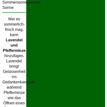
Wer es
sommerlich-
frisch mag,
kann
Lavendel
und
Pfefferminze
hinzufügen.
Lavendel
bringt
Gelassenheit
ins
Gedankenkarussell,
während
Pfefferminze
wie das
Öffnen eines