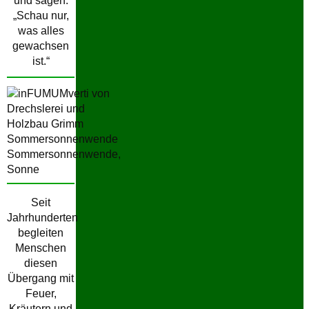
und sagen:
„Schau nur,
was alles
gewachsen
ist.“
Seit
Jahrhunderten
begleiten
Menschen
diesen
Übergang mit
Feuer,
Kräutern und