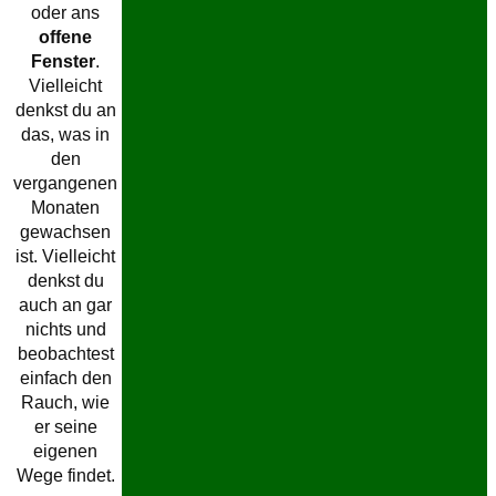
oder ans
offene
Fenster
.
Vielleicht
denkst du an
das, was in
den
vergangenen
Monaten
gewachsen
ist. Vielleicht
denkst du
auch an gar
nichts und
beobachtest
einfach den
Rauch, wie
er seine
eigenen
Wege findet.