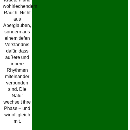
wohlriechendem
Rauch. Nicht
aus
Aberglauben,
sondern aus
einem tiefen
Verständnis
dafür, dass
äußere und
innere
Rhythmen
miteinander
verbunden
sind. Die
Natur
wechselt ihre
Phase – und
wir oft gleich
mit.