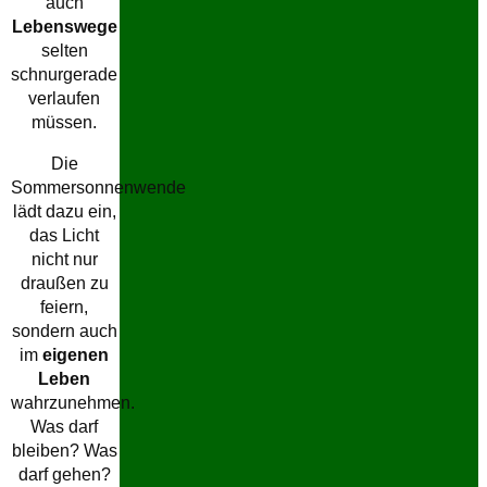
auch
Lebenswege
selten
schnurgerade
verlaufen
müssen.
Die
Sommersonnenwende
lädt dazu ein,
das Licht
nicht nur
draußen zu
feiern,
sondern auch
im
eigenen
Leben
wahrzunehmen.
Was darf
bleiben? Was
darf gehen?