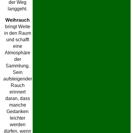
der Weg
langgeht.
Weihrauch
bringt Weite
in den Raum
und schafft
eine
Atmosphäre
der
Sammlung.
Sein
aufsteigender
Rauch
erinnert
daran, dass
manche
Gedanken
leichter
werden
dürfen, wenn