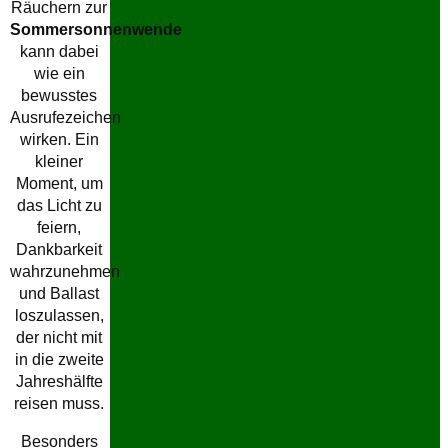
Räuchern zur
Sommersonnenwende
kann dabei
wie ein
bewusstes
Ausrufezeichen
wirken. Ein
kleiner
Moment, um
das Licht zu
feiern,
Dankbarkeit
wahrzunehmen
und Ballast
loszulassen,
der nicht mit
in die zweite
Jahreshälfte
reisen muss.
Besonders