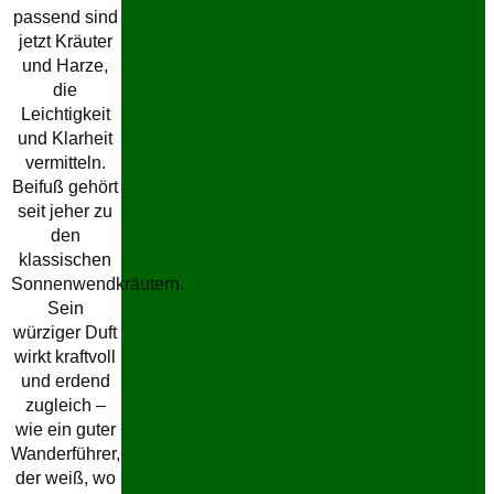
passend sind
jetzt Kräuter
und Harze,
die
Leichtigkeit
und Klarheit
vermitteln.
Beifuß gehört
seit jeher zu
den
klassischen
Sonnenwendkräutern.
Sein
würziger Duft
wirkt kraftvoll
und erdend
zugleich –
wie ein guter
Wanderführer,
der weiß, wo