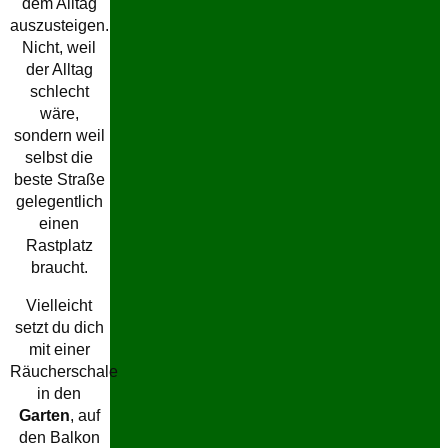
dem Alltag
auszusteigen.
Nicht, weil
der Alltag
schlecht
wäre,
sondern weil
selbst die
beste Straße
gelegentlich
einen
Rastplatz
braucht.
Vielleicht
setzt du dich
mit einer
Räucherschale
in den
Garten
, auf
den Balkon