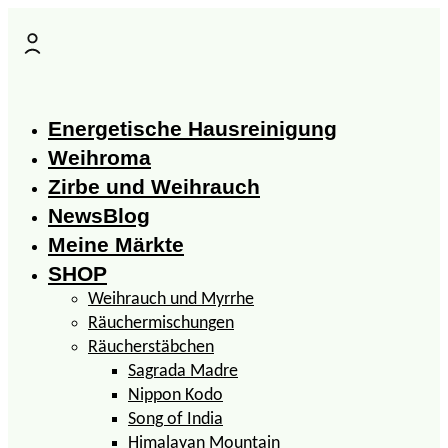
Zum
Inhalt
springen
Energetische Hausreinigung
Weihroma
Zirbe und Weihrauch
NewsBlog
Meine Märkte
SHOP
Weihrauch und Myrrhe
Räuchermischungen
Räucherstäbchen
Sagrada Madre
Nippon Kodo
Song of India
Himalayan Mountain