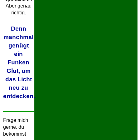
Aber genau
richtig.
Denn
manchmal
genügt
ein
Funken
Glut, um
das Licht
neu zu
entdecken.
Frage mich
gerne, du
bekommst