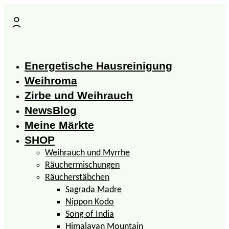
Zum
Inhalt
springen
Energetische Hausreinigung
Weihroma
Zirbe und Weihrauch
NewsBlog
Meine Märkte
SHOP
Weihrauch und Myrrhe
Räuchermischungen
Räucherstäbchen
Sagrada Madre
Nippon Kodo
Song of India
Himalayan Mountain