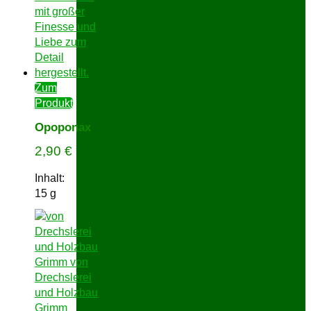
Zum
Produkt
Opoponax
2,90
€
Inhalt:
15
g