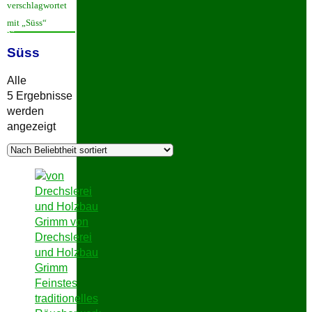
verschlagwortet
mit „Süss“
Süss
Süss
Alle
5 Ergebnisse
werden
Nach
angezeigt
Beliebtheit
sortiert