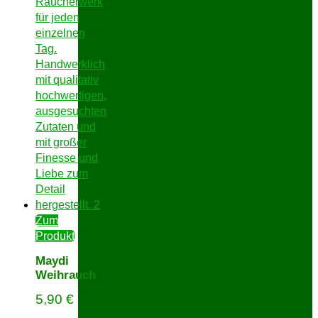
Zum
Produkt
Maydi
Weihrauch
5,90
€