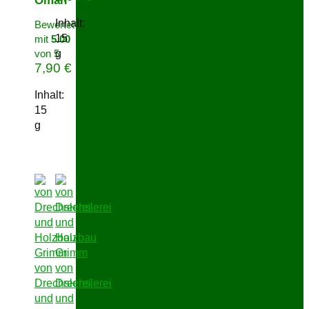
Oman
Inhalt:
Bewertet
15
mit
5.00
von 5
g
7,90
€
Inhalt:
15
g