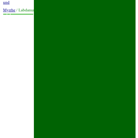
und
Myrrhe
/ Labdanum
Labdanum