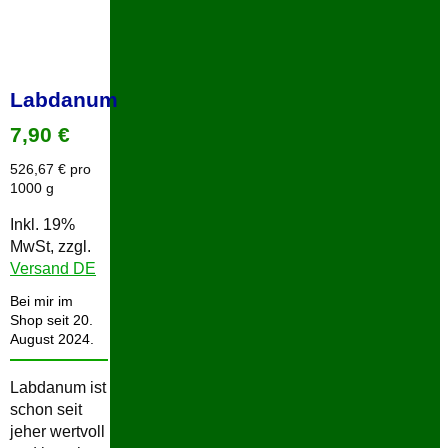
Labdanum
7,90
€
526,67
€
pro
1000 g
Inkl. 19%
MwSt, zzgl.
Versand DE
Bei mir im
Shop seit 20.
August 2024.
Labdanum ist
schon seit
jeher wertvoll