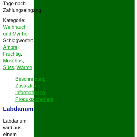
Tage nach
Zahlungseingang
Kategorie:
Weihrauch
und Myrrhe
Schlagwörter:
Ambra
,
Fruchtig
,
Moschus
,
Süss
,
Wärme
Beschreibung
Zusätzliche
Informationen
Produktsicherheit
Labdanum
Labdanum
wird aus
einem