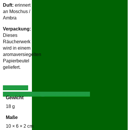
Duft:
erinnert
an Moschus /
Ambra
Verpackung:
Dieses
Räucherwerk
wird in einem
aromaversiegelten
Papierbeutel
geliefert.
Facebook
E-
Mail
WhatsApp
Google+
Pinterest
X
LinkedIn
Gewicht
18 g
Maße
10 × 6 × 2 cm