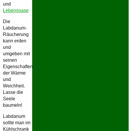
und
Lebensoase
Die
Labdanum-
Räucherung
kann erden
und
umgeben mit
seinen
Eigenschaften
der Wärme
und
Weichheit.
Lasse die
Seele
baumeln!
Labdanum
sollte man im
Kühlschrank