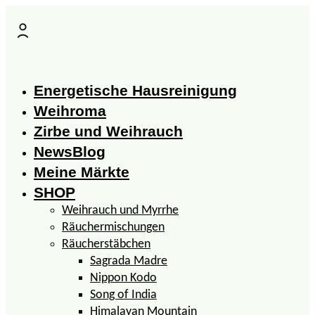
Zum
Inhalt
springen
Energetische Hausreinigung
Weihroma
Zirbe und Weihrauch
NewsBlog
Meine Märkte
SHOP
Weihrauch und Myrrhe
Räuchermischungen
Räucherstäbchen
Sagrada Madre
Nippon Kodo
Song of India
Himalayan Mountain