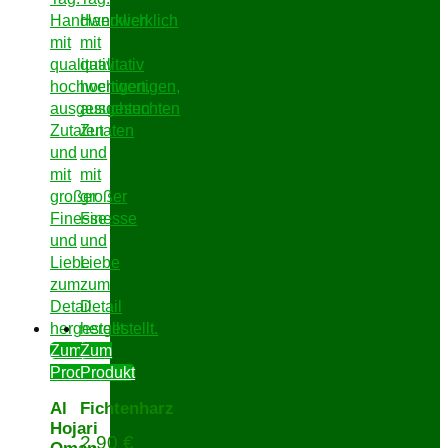
Zum
Zum
Produkt
Produkt
Al
Fichtenharz
Hojari
2,90
€