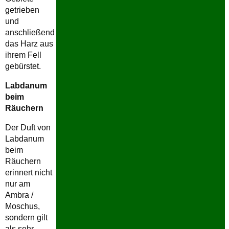
getrieben
und
anschließend
das Harz aus
ihrem Fell
gebürstet.
Labdanum
beim
Räuchern
Der Duft von
Labdanum
beim
Räuchern
erinnert nicht
nur am
Ambra /
Moschus,
sondern gilt
als sehr