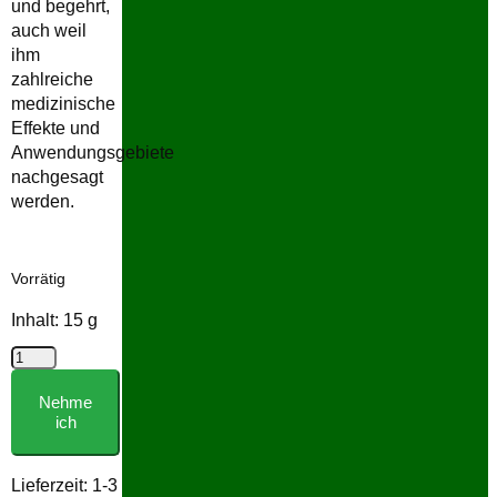
und begehrt,
auch weil
ihm
zahlreiche
medizinische
Effekte und
Anwendungsgebiete
nachgesagt
werden.
Vorrätig
Inhalt: 15
g
Labdanum
Menge
Nehme
ich
Lieferzeit:
1-3