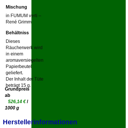
Mischung
in FUMUM verti –
René Grimm
Behältniss
Dieses
Räucherwerk wird
in einem
aromaversiegelten
Papierbeutel
geliefert.
Der Inhalt der Tüte
beträgt 15 g.
Grundpreis
ab
526,14
€
/
1000
g
Herstellerinformationen