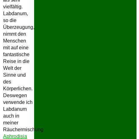
vielfältig.
Labdanum,
so die
Überzeugung,
nimmt den
Menschen
mit auf eine
fantastische
Reise in die
Welt der
Sinne und
des
Körperlichen.
Deswegen
verwende ich
Labdanum
auch in
meiner
Räuchermischung
Aphrodisia