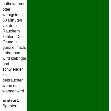
aufbewahren
oder
wenigstens
60 Minuten
vor dem
Räuchern
kühlen. Der
Grund ist
ganz einfach:
Labdanum
wird klebriger
und
schwieriger
zu
gebrauchen,
wenn es
wärmer wird.
Ernteort:
Spanien