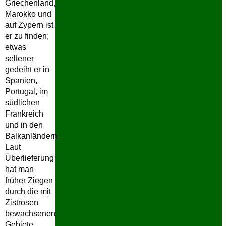
Griechenland,
Marokko und
auf Zypern ist
er zu finden;
etwas
seltener
gedeiht er in
Spanien,
Portugal, im
südlichen
Frankreich
und in den
Balkanländern.
Laut
Überlieferung
hat man
früher Ziegen
durch die mit
Zistrosen
bewachsenen
Gebiete