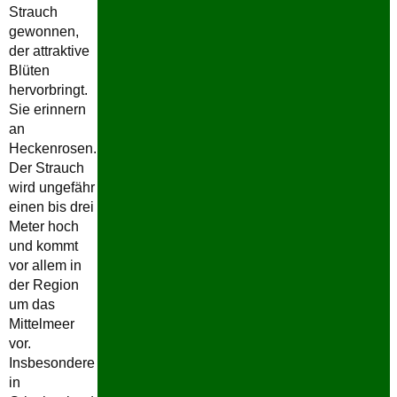
Strauch
gewonnen,
der attraktive
Blüten
hervorbringt.
Sie erinnern
an
Heckenrosen.
Der Strauch
wird ungefähr
einen bis drei
Meter hoch
und kommt
vor allem in
der Region
um das
Mittelmeer
vor.
Insbesondere
in