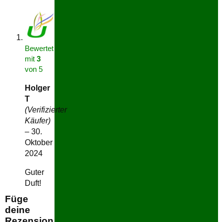
Bewertet
mit
3
von 5
Holger
T
(Verifizierter
Käufer)
–
30.
Oktober
2024
Guter
Duft!
Füge
deine
Rezension