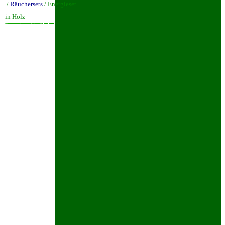
/
Räuchersets
/ Energieset
in Holz
Energieset in Holz