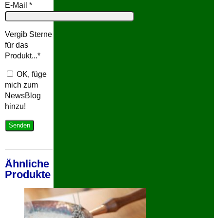
E-Mail
*
Vergib Sterne
für das
Produkt...
*
OK, füge
mich zum
NewsBlog
hinzu!
Ähnliche
Produkte