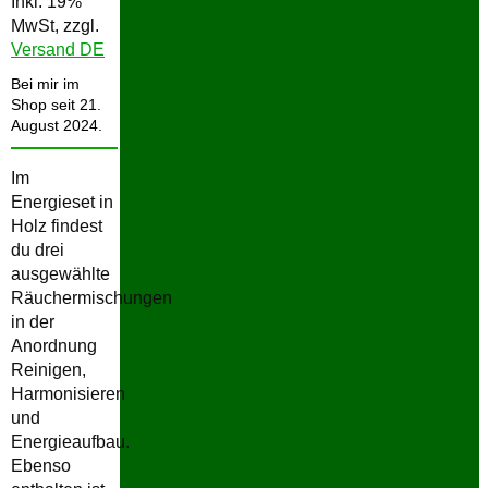
Inkl. 19%
MwSt, zzgl.
Versand DE
Bei mir im
Shop seit 21.
August 2024.
Im
Energieset in
Holz findest
du drei
ausgewählte
Räuchermischungen
in der
Anordnung
Reinigen,
Harmonisieren
und
Energieaufbau.
Ebenso