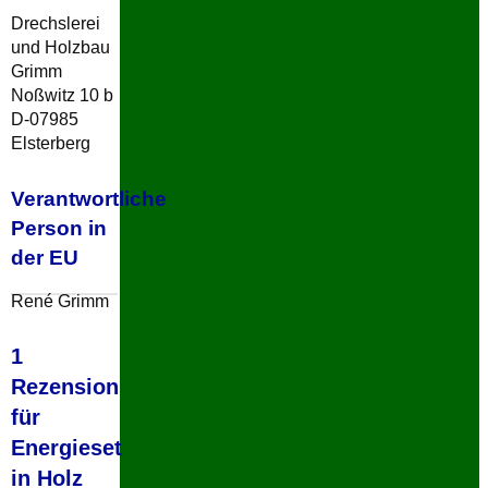
Drechslerei
und Holzbau
Grimm
Noßwitz 10 b
D-07985
Elsterberg
Verantwortliche
Person in
der EU
René Grimm
1
Rezension
für
Energieset
in Holz