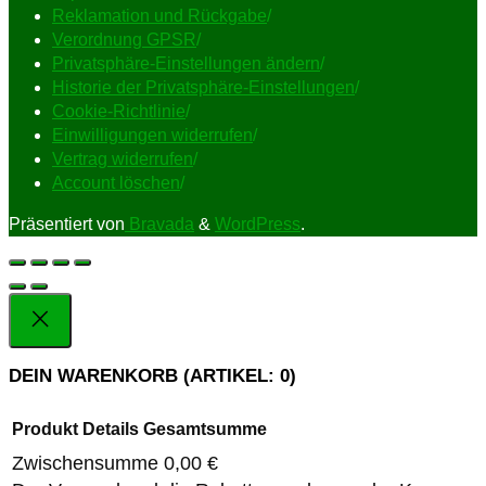
Reklamation und Rückgabe
/
Verordnung GPSR
/
Privatsphäre-Einstellungen ändern
/
Historie der Privatsphäre-Einstellungen
/
Cookie-Richtlinie
/
Einwilligungen widerrufen
/
Vertrag widerrufen
/
Account löschen
/
Präsentiert von
Bravada
&
WordPress
.
DEIN WARENKORB
(ARTIKEL: 0)
Produkt
Details
Gesamtsumme
Zwischensumme
0,00 €