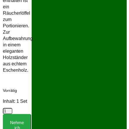
enthalten ist
ein
Räucherlöffel
zum
Portionieren.
Zur
Aufbewahrung
in einem
eleganten
Holzständer
aus echtem
Eschenholz.
Vorrätig
Inhalt: 1
Set
Energieset
in
Nehme
Holz
ich