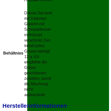
Dieses Set wird
mit 3 kleinen
Gläsern mit
Schraubdeckel
in Holzset
verschickt. Der
Inhalt jedes
Glases beträgt
Behältniss
12 g. Ich
empfehle die
Gläser
geschlossen
zuhalten, damit
die Mischung
nicht
austrocknet.
Herstellerinformationen