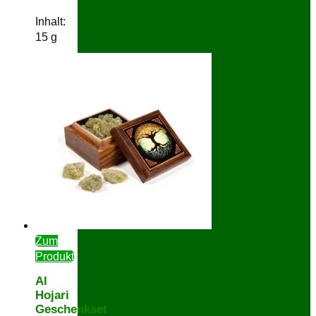
Inhalt:
15
g
Zum
Produkt
Al
Hojari
Geschenkset