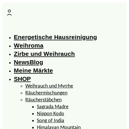
Zum
Inhalt
springen
Energetische Hausreinigung
Weihroma
Zirbe und Weihrauch
NewsBlog
Meine Märkte
SHOP
Weihrauch und Myrrhe
Räuchermischungen
Räucherstäbchen
Sagrada Madre
Nippon Kodo
Song of India
Himalayan Mountain