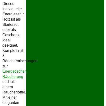
Dieses
individuelle
Energieset in
Holz ist als
Starterset
oder als
Geschenk
ideal
geeignet.
Komplett mit
3
Räuchermischungen
zur
Energetischen
Räucherung
und inkl.
einem
Räucherlöffel.
Mit einer
eleganten