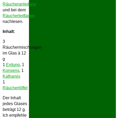
Räucheranleitung
und bei dem
Räucherleitfaden
nachlesen.
Inhalt:
3
Räuchermischungen
im Glas à 12
g
1
Erdung
, 1
Konsens
, 1
Katharsis
1
Räucherlöffel
Der Inhalt
jedes Glases
beträgt 12 g.
Ich empfehle