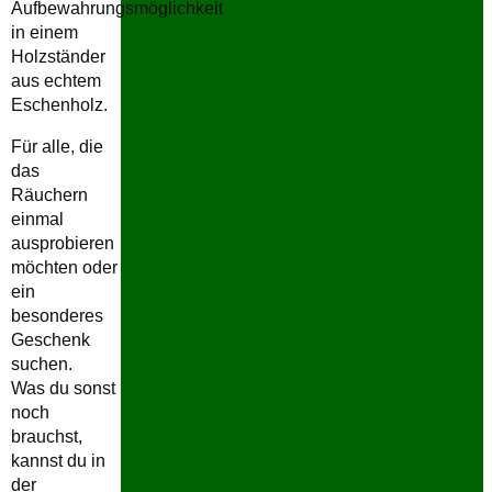
Aufbewahrungsmöglichkeit
in einem
Holzständer
aus echtem
Eschenholz.
Für alle, die
das
Räuchern
einmal
ausprobieren
möchten oder
ein
besonderes
Geschenk
suchen.
Was du sonst
noch
brauchst,
kannst du in
der