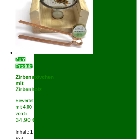
Zum
Produkt
Zirbenstövchen
mit
Zirbenholz
Bewertet
mit
4.00
von 5
34,90
€
Inhalt: 1
Set