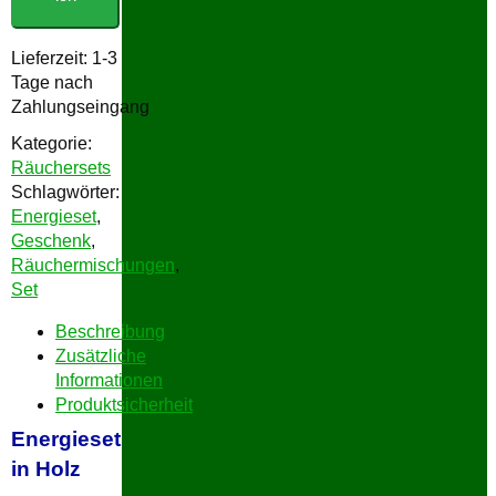
Menge
Lieferzeit:
1-3
Tage nach
Zahlungseingang
Kategorie:
Räuchersets
Schlagwörter:
Energieset
,
Geschenk
,
Räuchermischungen
,
Set
Beschreibung
Zusätzliche
Informationen
Produktsicherheit
Energieset
in Holz