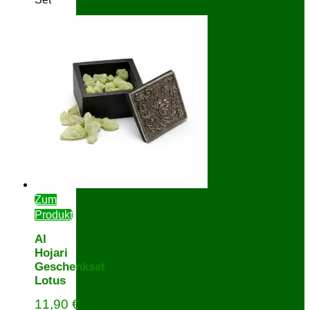
Zum
Produkt
Al
Hojari
Geschenkset
Lotus
11,90
€