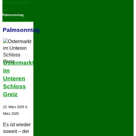
verschlagwortet
mit
Palmsonntag
„Palmsonntag“
Palmsonntag
Ostermarkt
im
Unteren
Schloss
Greiz
22. März 2025
3.
März 2025
Es ist wieder
soweit – der