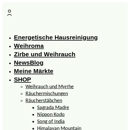
Zum
Inhalt
springen
Energetische Hausreinigung
Weihroma
Zirbe und Weihrauch
NewsBlog
Meine Märkte
SHOP
Weihrauch und Myrrhe
Räuchermischungen
Räucherstäbchen
Sagrada Madre
Nippon Kodo
Song of India
Himalayan Mountain