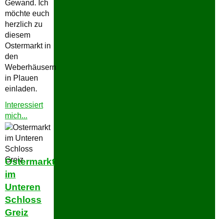
Gewand. Ich
möchte euch
herzlich zu
diesem
Ostermarkt in
den
Weberhäusern
in Plauen
einladen.
Interessiert
"Ostermarkt
mich...
Weberhäuser
in
Plauen"
Ostermarkt
im
Unteren
Schloss
Greiz