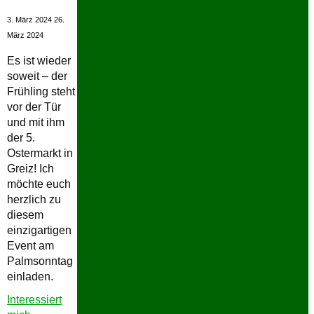
3. März 2024
26.
März 2024
Es ist wieder
soweit – der
Frühling steht
vor der Tür
und mit ihm
der 5.
Ostermarkt in
Greiz! Ich
möchte euch
herzlich zu
diesem
einzigartigen
Event am
Palmsonntag
einladen.
Interessiert