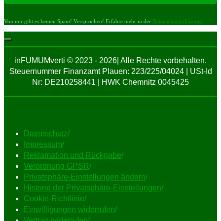
Von mir gibt es keinen Spam! Versprochen! Erfahre mehr in der
Datenschutzerklärung
inFUMUMverti © 2023 - 2026| Alle Rechte vorbehalten.
Steuernummer Finanzamt Plauen: 223/225/04024 | USt-Id
Nr: DE210258441 | HWK Chemnitz 0045425
Datenschutz
/
Impressum
/
Reklamation und Rückgabe
/
Verordnung GPSR
/
Privatsphäre-Einstellungen ändern
/
Historie der Privatsphäre-Einstellungen
/
Cookie-Richtlinie
/
Einwilligungen widerrufen
/
Vertrag widerrufen
/