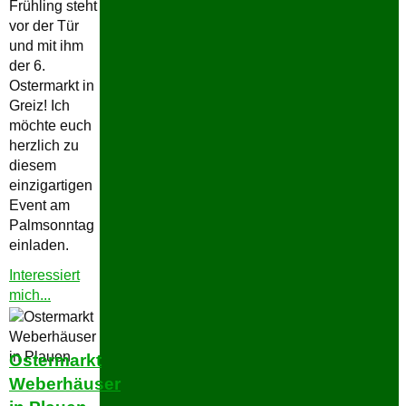
Frühling steht
vor der Tür
und mit ihm
der 6.
Ostermarkt in
Greiz! Ich
möchte euch
herzlich zu
diesem
einzigartigen
Event am
Palmsonntag
einladen.
Interessiert
"Ostermarkt
mich...
im
Unteren
Schloss
Ostermarkt
Greiz"
Weberhäuser