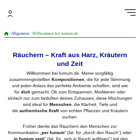
Zum
Inhalt
springen
Willkommen bei fumum.de
17. APRIL 2023
/
Allgemein
/ Willkommen bei fumum.de
Räuchern – Kraft a
us Harz, Kräutern
und Zeit
Willkommen bei fumum.de. Meine sorgfältig
zusammengestellten
Kompositionen
, die für jede Stimmung
und jeden Anlass das perfekte Ambiente schaffen, sind wie
für
dich
gemacht. Ob zum Entspannen, Meditieren oder
einfach nur zum beduften deines Zuhauses, diese Mischungen
sind ideal für
Menschen
, die Klarheit, Tiefe und
die
authentische Kraft
von echten Pflanzen und Kräutern
suchen.
Früher diente das Räuchern den Menschen zur
Kommunikation „
per fumum
“ (lat. für „durch den Rauch“) oder
„
in fumum verti
” (lat. für „sich in Rauch auflösen“) mit den