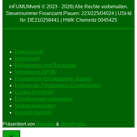
inFUMUMverti © 2023 - 2026| Alle Rechte vorbehalten.
Steuernummer Finanzamt Plauen: 223/225/04024 | USt-Id
Nr: DE210258441 | HWK Chemnitz 0045425
Datenschutz
/
Impressum
/
Reklamation und Rückgabe
/
Verordnung GPSR
/
Privatsphäre-Einstellungen ändern
/
Historie der Privatsphäre-Einstellungen
/
Cookie-Richtlinie
/
Einwilligungen widerrufen
/
Vertrag widerrufen
/
Account löschen
/
Präsentiert von
Bravada
&
WordPress
.