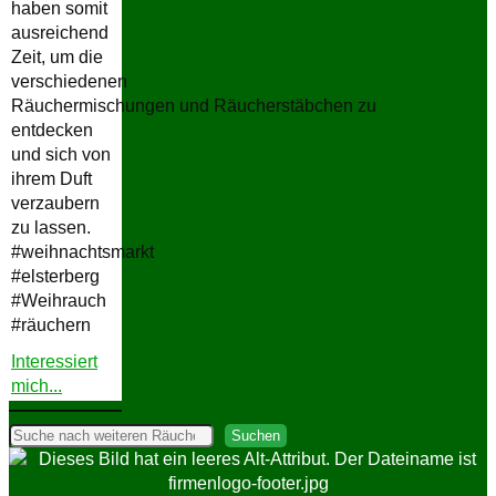
haben somit
ausreichend
Zeit, um die
verschiedenen
Räuchermischungen und Räucherstäbchen zu
entdecken
und sich von
ihrem Duft
verzaubern
zu lassen.
#weihnachtsmarkt
#elsterberg
#Weihrauch
#räuchern
Interessiert
"Weihnachtsmarkt
mich...
Elsterberg"
Suchen
Suchen