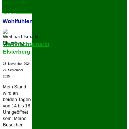
verschlagwortet
mit „Wohlfühlen“
Wohlfühlen
Wohlfühlen
Weihnachtsmarkt
Elsterberg
25. November 2024
27. September
2025
Mein Stand
wird an
beiden Tagen
von 14 bis 18
Uhr geöffnet
sein. Meine
Besucher