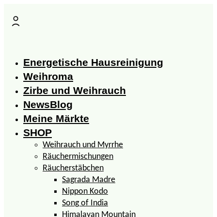
Zum
Inhalt
springen
Energetische Hausreinigung
Weihroma
Zirbe und Weihrauch
NewsBlog
Meine Märkte
SHOP
Weihrauch und Myrrhe
Räuchermischungen
Räucherstäbchen
Sagrada Madre
Nippon Kodo
Song of India
Himalayan Mountain