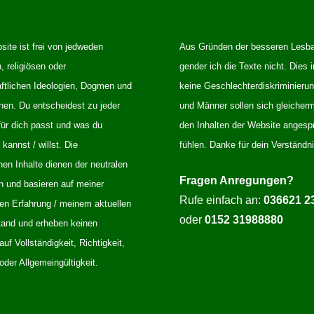
ite ist frei von jedweden
Aus Gründen der besseren Lesba
n, religiösen oder
gender ich die Texte nicht. Dies i
aftlichen Ideologien, Dogmen und
keine Geschlechterdiskriminieru
nen. Du entscheidest zu jeder
und Männer sollen sich gleiche
für dich passt und was du
den Inhalten der Website angesp
annst / willst. Die
fühlen. Danke für dein Verständni
en Inhalte dienen der neutralen
Fragen Anregungen?
n und basieren auf meiner
Rufe einfach an:
036621 2
hen Erfahrung / meinem aktuellen
oder
0152 31988880
and und erheben keinen
uf Vollständigkeit, Richtigkeit,
 oder Allgemeingültigkeit.