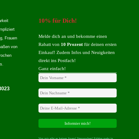
10% für Dich!
rkeit
mpliziert
Melde dich an und bekomme einen
ng, Frauen
Rabatt von
10 Prozent
für deinen ersten
rmaßen von
Einkauf! Zudem Infos und Neuigkeiten
rochen
direkt ins Postfach!
s.
Ganz einfach!
3023
Von mir gibt es keinen Spam! Versprochen! Erfahre mehr in