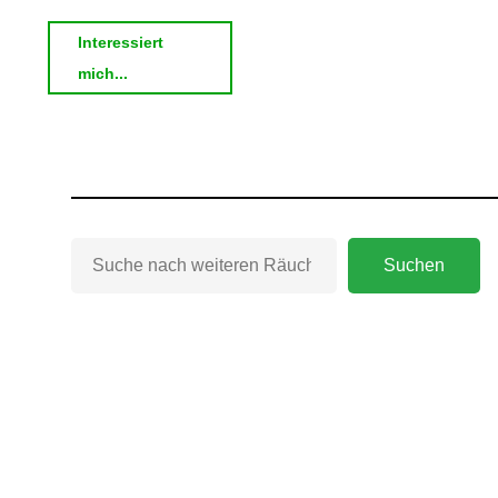
Interessiert
"Weihrauch
mich...
–
Der
Duft
des
Lichts"
Suchen
Suchen