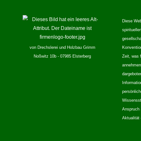
Diese Webs
spirituelle
gesellsch
von Drechslerei und Holzbau Grimm
Konventio
Noßwitz 10b - 07985 Elsterberg
Zeit, was 
annehmen k
dargeboten
Informatio
persönlic
Wissensst
Anspruch a
Aktualität