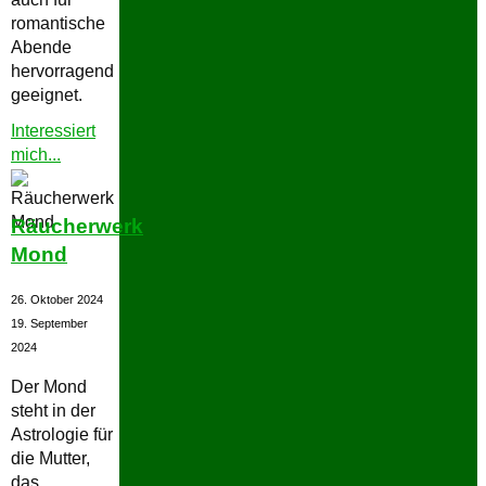
romantische
Abende
hervorragend
geeignet.
Interessiert
"Räucherwerk
mich...
Venus"
Räucherwerk
Mond
26. Oktober 2024
19. September
2024
Der Mond
steht in der
Astrologie für
die Mutter,
das