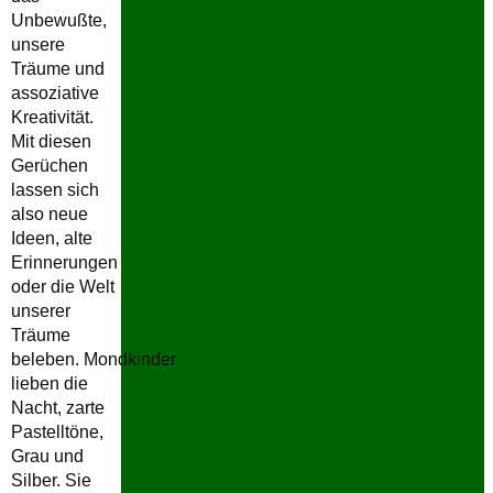
Unbewußte,
unsere
Träume und
assoziative
Kreativität.
Mit diesen
Gerüchen
lassen sich
also neue
Ideen, alte
Erinnerungen
oder die Welt
unserer
Träume
beleben. Mondkinder
lieben die
Nacht, zarte
Pastelltöne,
Grau und
Silber. Sie