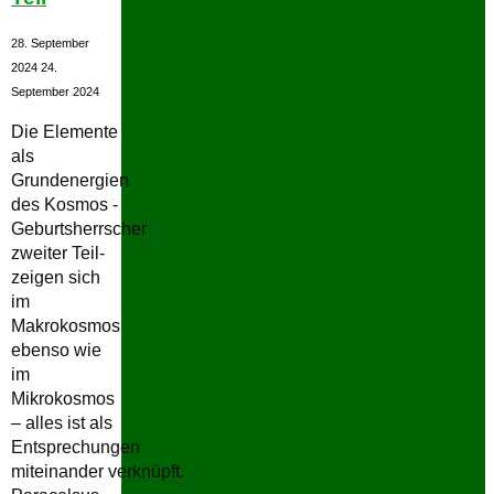
28. September
2024
24.
September 2024
Die Elemente
als
Grundenergien
des Kosmos -
Geburtsherrscher
zweiter Teil-
zeigen sich
im
Makrokosmos
ebenso wie
im
Mikrokosmos
– alles ist als
Entsprechungen
miteinander verknüpft.