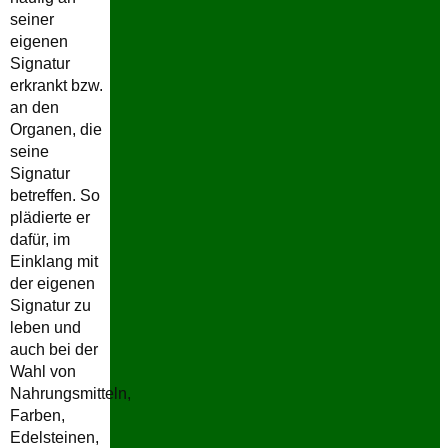
seiner
eigenen
Signatur
erkrankt bzw.
an den
Organen, die
seine
Signatur
betreffen. So
plädierte er
dafür, im
Einklang mit
der eigenen
Signatur zu
leben und
auch bei der
Wahl von
Nahrungsmitteln,
Farben,
Edelsteinen,