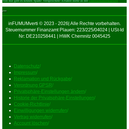
Von mir gibt es keinen Spam! Versprochen! Erfahre mehr in der
Datenschutzerklärung
inFUMUMverti © 2023 - 2026| Alle Rechte vorbehalten.
Steuernummer Finanzamt Plauen: 223/225/04024 | USt-Id
Nr: DE210258441 | HWK Chemnitz 0045425
Datenschutz
/
Impressum
/
Reklamation und Rückgabe
/
Verordnung GPSR
/
Privatsphäre-Einstellungen ändern
/
Historie der Privatsphäre-Einstellungen
/
Cookie-Richtlinie
/
Einwilligungen widerrufen
/
Vertrag widerrufen
/
Account löschen
/