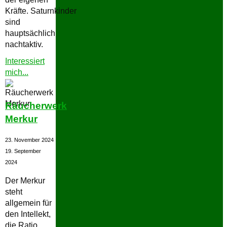
Kräfte. Saturnkinder
sind
hauptsächlich
nachtaktiv.
Interessiert
"Räucherwerk
mich...
Saturn"
Räucherwerk
Merkur
23. November 2024
19. September
2024
Der Merkur
steht
allgemein für
den Intellekt,
die Ratio