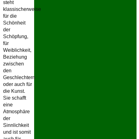
steht
klassischerweise
für die
Schönheit
der
Schöpfung,
für
Weiblichkeit,
Beziehung
zwischen
den
Geschlechtern
oder auch für
die Kunst.
Sie schafft
eine
Atmosphäre
der
Sinnlichkeit
und ist somit
auch für