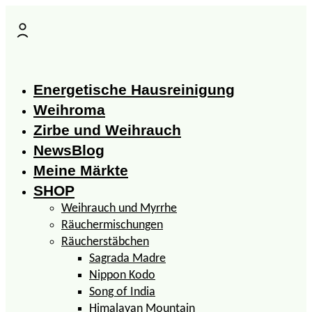
Zum
Inhalt
springen
Energetische Hausreinigung
Weihroma
Zirbe und Weihrauch
NewsBlog
Meine Märkte
SHOP
Weihrauch und Myrrhe
Räuchermischungen
Räucherstäbchen
Sagrada Madre
Nippon Kodo
Song of India
Himalayan Mountain