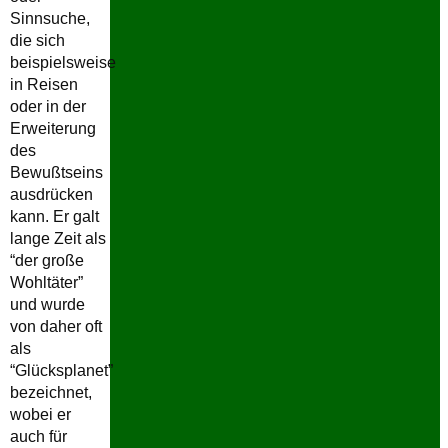
Sinnsuche,
die sich
beispielsweise
in Reisen
oder in der
Erweiterung
des
Bewußtseins
ausdrücken
kann. Er galt
lange Zeit als
“der große
Wohltäter”
und wurde
von daher oft
als
“Glücksplanet”
bezeichnet,
wobei er
auch für