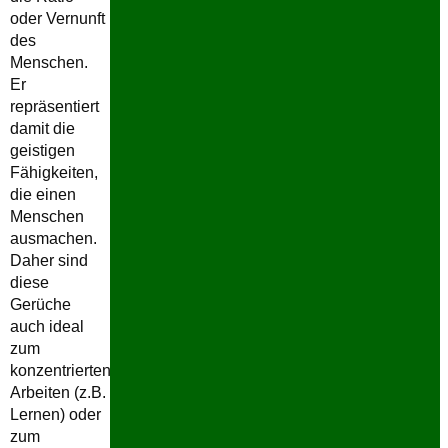
oder Vernunft
des
Menschen.
Er
repräsentiert
damit die
geistigen
Fähigkeiten,
die einen
Menschen
ausmachen.
Daher sind
diese
Gerüche
auch ideal
zum
konzentrierten
Arbeiten (z.B.
Lernen) oder
zum