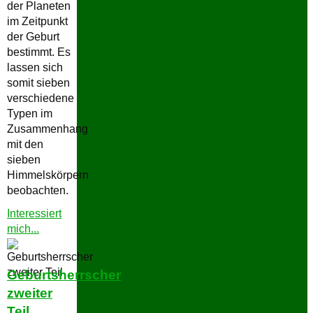
der Planeten
im Zeitpunkt
der Geburt
bestimmt. Es
lassen sich
somit sieben
verschiedene
Typen im
Zusammenhang
mit den
sieben
Himmelskörpern
beobachten.
Interessiert
"Geburtsherrscher
mich...
dritter
Teil"
Geburtsherrscher
zweiter
Teil