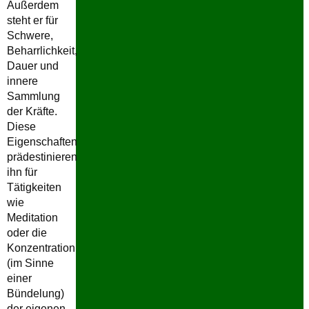
Außerdem
steht er für
Schwere,
Beharrlichkeit,
Dauer und
innere
Sammlung
der Kräfte.
Diese
Eigenschaften
prädestinieren
ihn für
Tätigkeiten
wie
Meditation
oder die
Konzentration
(im Sinne
einer
Bündelung)
der eigenen