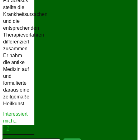
Paracelsus
stellte die
Krankheitsursachen
und die
entsprechenden
Therapieverfahren
differenziert
zusammen.
Er nahm
die antike
Medizin auf
und
formulierte
daraus eine
zeitgemäße
Heilkunst.
Interessiert
"Geburtsherrscher
mich...
zweiter
Seitennummerierung
1
2
Teil"