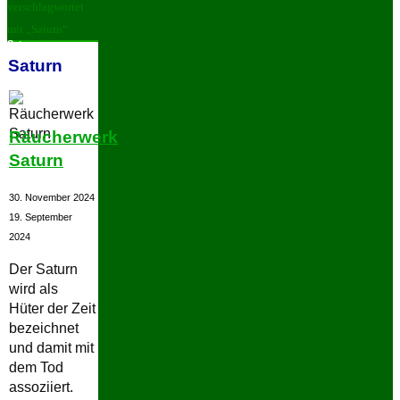
verschlagwortet
mit „Saturn“
Saturn
Saturn
Räucherwerk
Saturn
30. November 2024
19. September
2024
Der Saturn
wird als
Hüter der Zeit
bezeichnet
und damit mit
dem Tod
assoziiert.