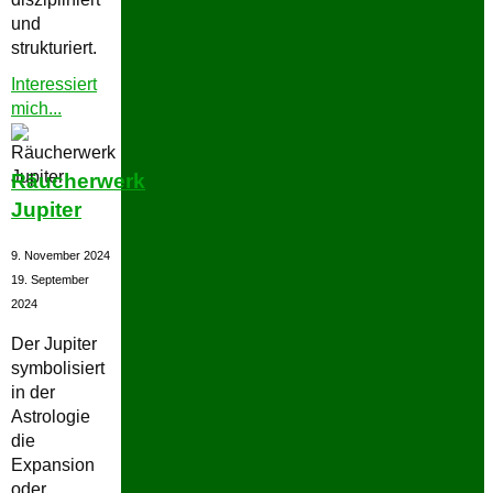
und
strukturiert.
Interessiert
"Räucherwerk
mich...
Mars"
Räucherwerk
Jupiter
9. November 2024
19. September
2024
Der Jupiter
symbolisiert
in der
Astrologie
die
Expansion
oder