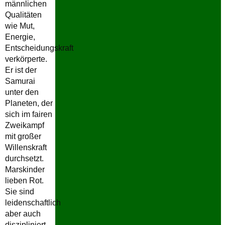
männlichen
Qualitäten
wie Mut,
Energie,
Entscheidungskraft
verkörperte.
Er ist der
Samurai
unter den
Planeten, der
sich im fairen
Zweikampf
mit großer
Willenskraft
durchsetzt.
Marskinder
lieben Rot.
Sie sind
leidenschaftlich
aber auch
diszipliniert