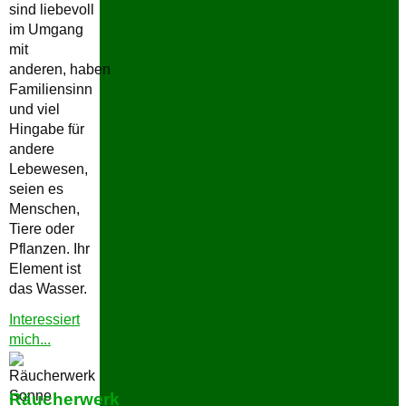
sind liebevoll
im Umgang
mit
anderen, haben
Familiensinn
und viel
Hingabe für
andere
Lebewesen,
seien es
Menschen,
Tiere oder
Pflanzen. Ihr
Element ist
das Wasser.
Interessiert
"Räucherwerk
mich...
Mond"
Räucherwerk