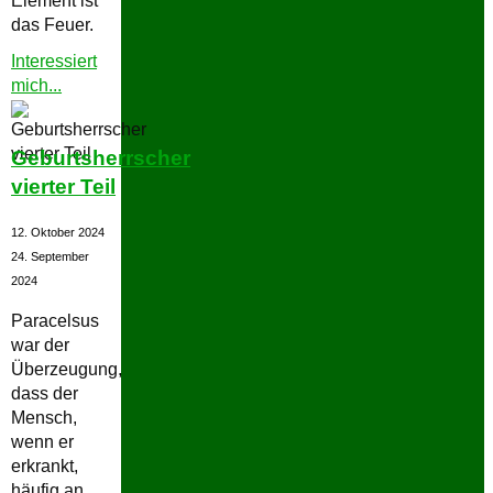
Element ist
das Feuer.
Interessiert
"Räucherwerk
mich...
Sonne"
Geburtsherrscher
vierter Teil
12. Oktober 2024
24. September
2024
Paracelsus
war der
Überzeugung,
dass der
Mensch,
wenn er
erkrankt,
häufig an