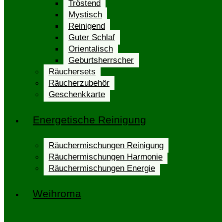
Tröstend
Mystisch
Reinigend
Guter Schlaf
Orientalisch
Geburtsherrscher
Räuchersets
Räucherzubehör
Geschenkkarte
Energetische Reinigung
Räuchermischungen Reinigung
Räuchermischungen Harmonie
Räuchermischungen Energie
Weihroma