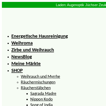
Zum
Inhalt
springen
Energetische Hausreinigung
Weihroma
Zirbe und Weihrauch
NewsBlog
Meine Märkte
SHOP
Weihrauch und Myrrhe
Räuchermischungen
Räucherstäbchen
Sagrada Madre
Nippon Kodo
Song of India