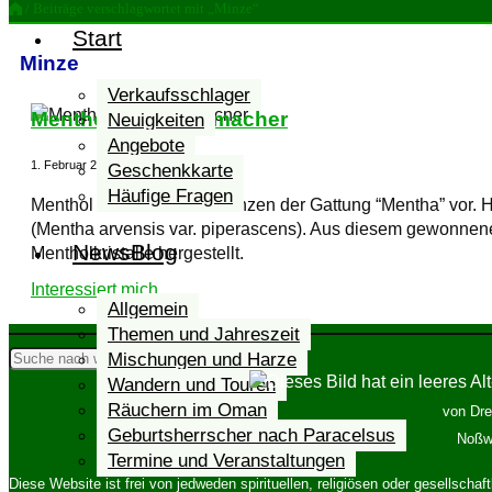
/ Beiträge verschlagwortet mit „Minze“
von
Start
Drechslerei
Minze
und
Minze
Holzbau
Verkaufsschlager
Grimm
Menthol – der Freimacher
Neuigkeiten
Angebote
1. Februar 2025
17. Februar 2025
Geschenkkarte
Häufige Fragen
Menthol kommt in den Pflanzen der Gattung “Mentha” vor. H
(Mentha arvensis var. piperascens). Aus diesem gewonnene
NewsBlog
Mentholkristalle hergestellt.
"Menthol
Interessiert mich...
Allgemein
–
Themen und Jahreszeit
der
Suchen
Mischungen und Harze
Suchen
Freimacher"
Wandern und Touren
Räuchern im Oman
von Dre
Geburtsherrscher nach Paracelsus
Noßwi
Termine und Veranstaltungen
Diese Website ist frei von jedweden spirituellen, religiösen oder gesellsch