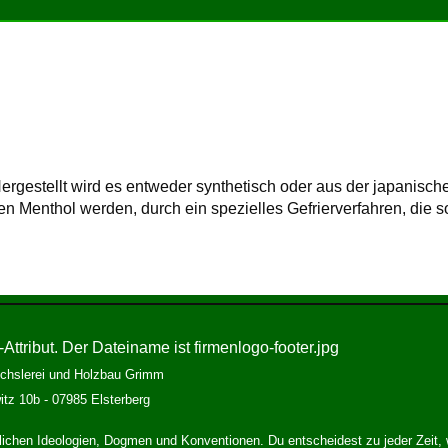
ergestellt wird es entweder synthetisch oder aus der japanisc
n Menthol werden, durch ein spezielles Gefrierverfahren, die 
chslerei und Holzbau Grimm
tz 10b - 07985 Elsterberg
aftlichen Ideologien, Dogmen und Konventionen. Du entscheidest zu jeder Zeit, 