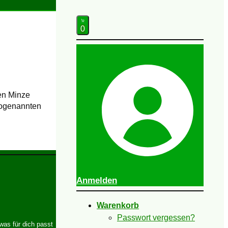
0
hen Minze
sogenannten
Anmelden
Warenkorb
Passwort vergessen?
was für dich passt