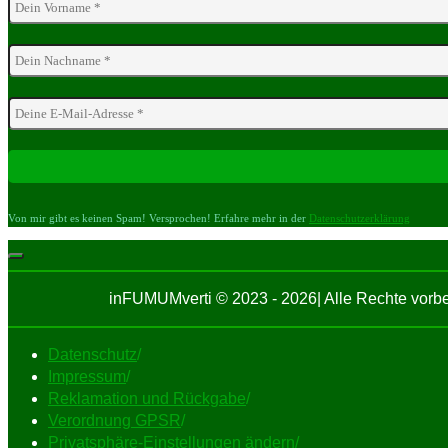
Von mir gibt es keinen Spam! Versprochen! Erfahre mehr in der
Datenschutzerklärung
inFUMUMverti © 2023 - 2026| Alle Rechte vor
Datenschutz
/
Impressum
/
Reklamation und Rückgabe
/
Verordnung GPSR
/
Privatsphäre-Einstellungen ändern
/