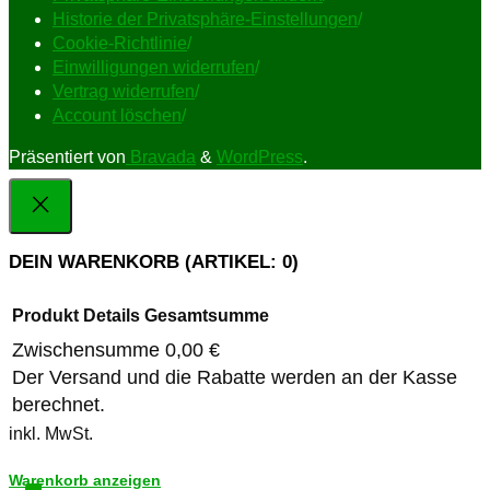
Historie der Privatsphäre-Einstellungen
/
Cookie-Richtlinie
/
Einwilligungen widerrufen
/
Vertrag widerrufen
/
Account löschen
/
Präsentiert von
Bravada
&
WordPress
.
DEIN WARENKORB
(ARTIKEL: 0)
Produkt
Details
Gesamtsumme
Zwischensumme
0,00 €
Produkte
Der Versand und die Rabatte werden an der Kasse
berechnet.
im
inkl. MwSt.
Warenkorb
Warenkorb anzeigen