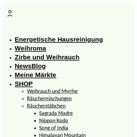
Zum
Inhalt
springen
Energetische Hausreinigung
Weihroma
Zirbe und Weihrauch
NewsBlog
Meine Märkte
SHOP
Weihrauch und Myrrhe
Räuchermischungen
Räucherstäbchen
Sagrada Madre
Nippon Kodo
Song of India
Himalayan Mountain