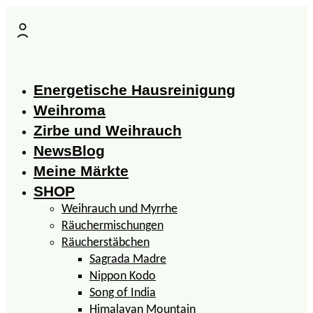
Zum
Inhalt
springen
Energetische Hausreinigung
Weihroma
Zirbe und Weihrauch
NewsBlog
Meine Märkte
SHOP
Weihrauch und Myrrhe
Räuchermischungen
Räucherstäbchen
Sagrada Madre
Nippon Kodo
Song of India
Himalayan Mountain