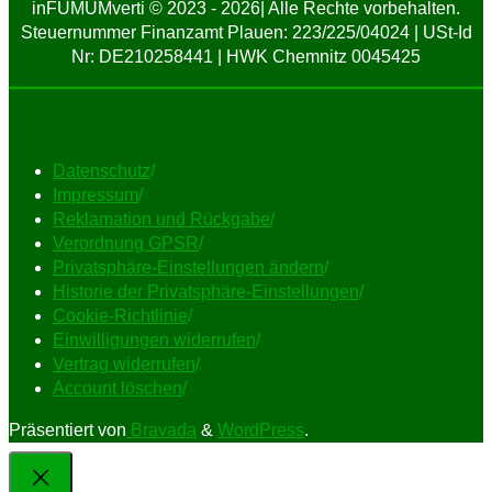
inFUMUMverti © 2023 - 2026| Alle Rechte vorbehalten.
Steuernummer Finanzamt Plauen: 223/225/04024 | USt-Id
Nr: DE210258441 | HWK Chemnitz 0045425
Datenschutz
/
Impressum
/
Reklamation und Rückgabe
/
Verordnung GPSR
/
Privatsphäre-Einstellungen ändern
/
Historie der Privatsphäre-Einstellungen
/
Cookie-Richtlinie
/
Einwilligungen widerrufen
/
Vertrag widerrufen
/
Account löschen
/
Präsentiert von
Bravada
&
WordPress
.