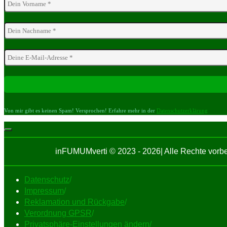
Von mir gibt es keinen Spam! Versprochen! Erfahre mehr in der
Datenschutzerklärung
inFUMUMverti © 2023 - 2026| Alle Rechte vor
Datenschutz
/
Impressum
/
Reklamation und Rückgabe
/
Verordnung GPSR
/
Privatsphäre-Einstellungen ändern
/