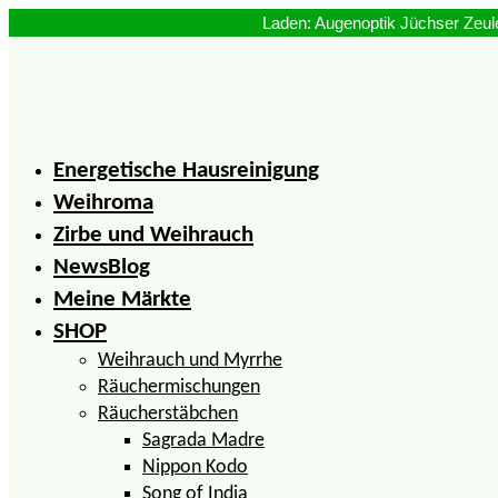
Zum
Inhalt
springen
Energetische Hausreinigung
Weihroma
Zirbe und Weihrauch
NewsBlog
Meine Märkte
SHOP
Weihrauch und Myrrhe
Räuchermischungen
Räucherstäbchen
Sagrada Madre
Nippon Kodo
Song of India