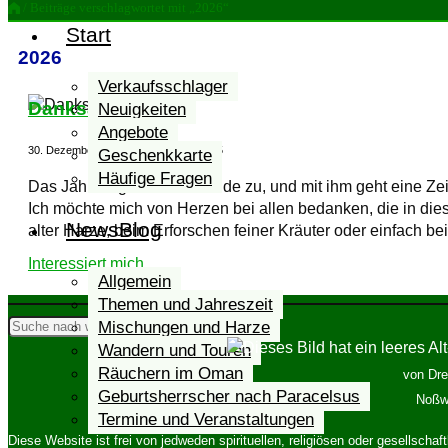
/ Beiträge verschlagwortet mit „2026“
von
Start
Drechslerei
2026
und
2026
Holzbau
Verkaufsschlager
Grimm
Danksagung
Neuigkeiten
Angebote
30. Dezember 2025
30. Dezember 2025
Geschenkkarte
Häufige Fragen
Das Jahr neigt sich dem Ende zu, und mit ihm geht eine Ze
Ich möchte mich von Herzen bei allen bedanken, die in di
NewsBlog
alter Harze, beim Erforschen feiner Kräuter oder einfach b
"Danksagung"
Interessiert mich...
Allgemein
Themen und Jahreszeit
Suchen
Mischungen und Harze
Suchen
Wandern und Touren
Räuchern im Oman
von Dre
Geburtsherrscher nach Paracelsus
Noßwi
Termine und Veranstaltungen
Diese Website ist frei von jedweden spirituellen, religiösen oder gesellsch