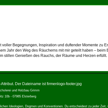
it voller Begegnungen, Inspiration und duftender Momente zu E
esem Jahr den Weg des Räucherns mit mir geteilt haben – beim
eim stillen Genießen des Rauchs, der Räume und Herzen erfüllt.
chslerei und Holzbau Grimm
tz 10b - 07985 Elsterberg
aftlichen Ideologien, Dogmen und Konventionen. Du entscheidest zu jeder Zeit, 