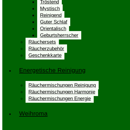
Tröstend
Mystisch
Reinigend
Guter Schlaf
Orientalisch
Geburtsherrscher
Räuchersets
Räucherzubehör
Geschenkkarte
Energetische Reinigung
Räuchermischungen Reinigung
Räuchermischungen Harmonie
Räuchermischungen Energie
Weihroma