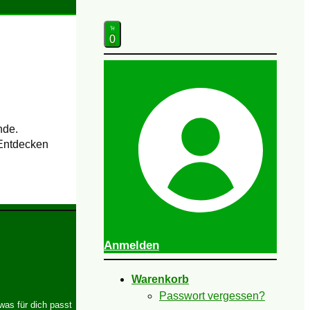
0
nde.
 Entdecken
Anmelden
Warenkorb
Passwort vergessen?
was für dich passt