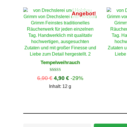
sortiert
Angebot!
Tempelweihrauch
Bewertet
6,90
€
4,90
€
-29%
mit
4.50
Inhalt: 12
g
von 5