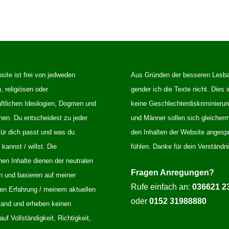
ite ist frei von jedweden
Aus Gründen der besseren Lesba
n, religiösen oder
gender ich die Texte nicht. Dies i
aftlichen Ideologien, Dogmen und
keine Geschlechterdiskriminieru
nen. Du entscheidest zu jeder
und Männer sollen sich gleiche
für dich passt und was du
den Inhalten der Website angesp
annst / willst. Die
fühlen. Danke für dein Verständni
en Inhalte dienen der neutralen
Fragen Anregungen?
n und basieren auf meiner
Rufe einfach an:
036621 2
hen Erfahrung / meinem aktuellen
oder
0152 31988880
and und erheben keinen
uf Vollständigkeit, Richtigkeit,