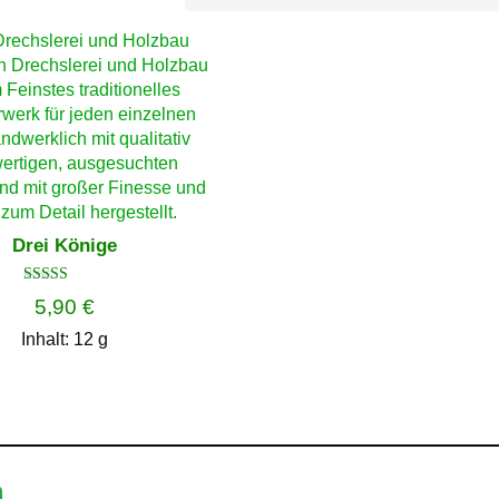
Drei Könige
Bewertet
5,90
€
mit
4.50
Inhalt: 12
g
von 5