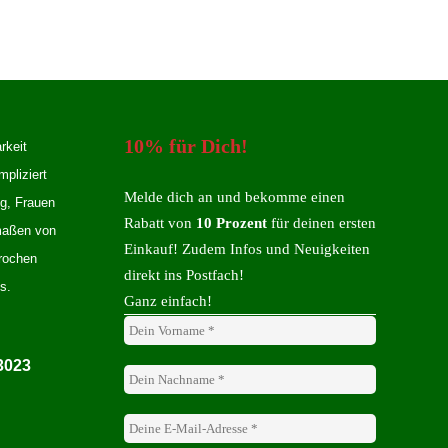
10% für Dich!
rkeit
mpliziert
Melde dich an und bekomme einen
ng, Frauen
Rabatt von
10 Prozent
für deinen ersten
rmaßen von
Einkauf! Zudem Infos und Neuigkeiten
rochen
direkt ins Postfach!
s.
Ganz einfach!
3023