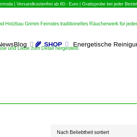
NewsBlog
SHOP
Energetische Reinigu