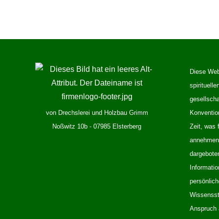
Diese Webs
spirituelle
gesellsch
von Drechslerei und Holzbau Grimm
Konventio
Noßwitz 10b - 07985 Elsterberg
Zeit, was 
annehmen k
dargeboten
Informatio
persönlic
Wissensst
Anspruch a