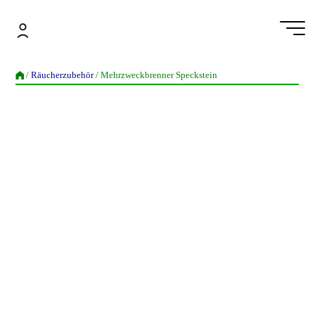
Zum
Inhalt
springen
Mehrzweckbrenner Speckstein
/
Räucherzubehör
/ Mehrzweckbrenner Speckstein