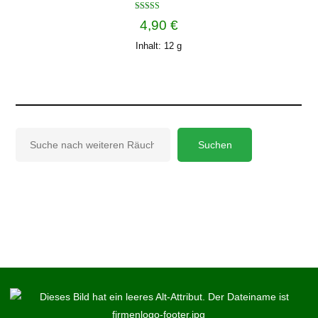
Bewertet mit
4,90
€
5.00
von 5
Inhalt: 12
g
Suchen
Suchen