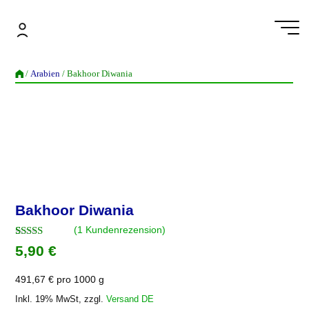
Zum
Inhalt
springen
Bakhoor Diwania
/
Arabien
/ Bakhoor Diwania
Bakhoor Diwania
(
1
Kundenrezension)
Bewertet mit
1
5,90
€
5.00
von 5,
basierend
auf
491,67
€
pro
1000 g
Kundenbew
ertung
Inkl. 19% MwSt, zzgl.
Versand DE