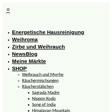
Zum
Inhalt
springen
Energetische Hausreinigung
Weihroma
Zirbe und Weihrauch
NewsBlog
Meine Märkte
SHOP
Weihrauch und Myrrhe
Räuchermischungen
Räucherstäbchen
Sagrada Madre
Nippon Kodo
Song of India
Himalayan Mountain