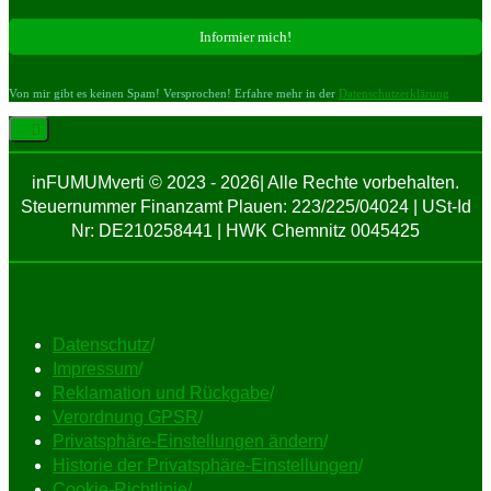
Von mir gibt es keinen Spam! Versprochen! Erfahre mehr in der
Datenschutzerklärung
inFUMUMverti © 2023 - 2026| Alle Rechte vorbehalten.
Steuernummer Finanzamt Plauen: 223/225/04024 | USt-Id
Nr: DE210258441 | HWK Chemnitz 0045425
Datenschutz
/
Impressum
/
Reklamation und Rückgabe
/
Verordnung GPSR
/
Privatsphäre-Einstellungen ändern
/
Historie der Privatsphäre-Einstellungen
/
Cookie-Richtlinie
/