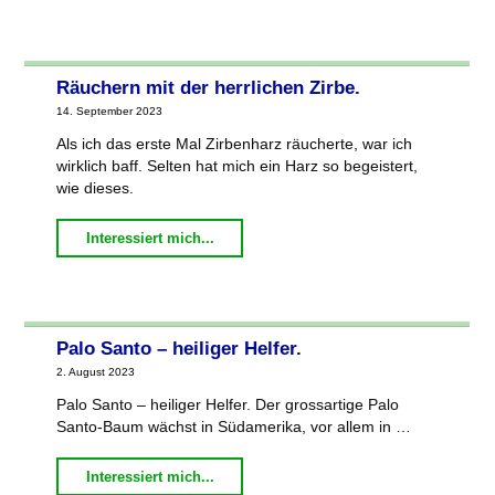
Netzschkau"
Räuchern mit der herrlichen Zirbe.
14. September 2023
Als ich das erste Mal Zirbenharz räucherte, war ich
wirklich baff. Selten hat mich ein Harz so begeistert,
wie dieses.
"Räuchern
Interessiert mich...
mit
der
herrlichen
Palo Santo – heiliger Helfer.
Zirbe."
2. August 2023
Palo Santo – heiliger Helfer. Der grossartige Palo
Santo-Baum wächst in Südamerika, vor allem in …
"Palo
Interessiert mich...